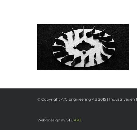
© Copyright AfG Engineering AB 2015 | Industrivägen 1
Webbdesign av
STU
ART
.