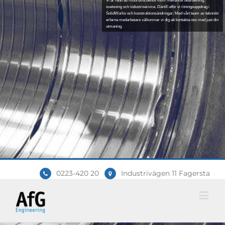
Vi är redo att möta dina behov inom mekanisk bearbetning,
svetsning och industriservice. Därtill utför vi ritningsuppdrag i
SolidWorks och konstruktionsändringar. Med vårt team av tekniskt
erfarna medarbetare välkomnar vi dig att kontakta oss med just din
utmaning.
0223-420 20
Industrivägen 11 Fagersta