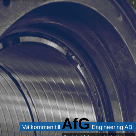
AfG
Välkommen till
Engineering AB