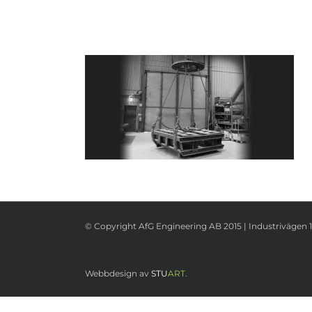
© Copyright AfG Engineering AB 2015 | Industrivägen 1
Webbdesign av
STU
ART
.